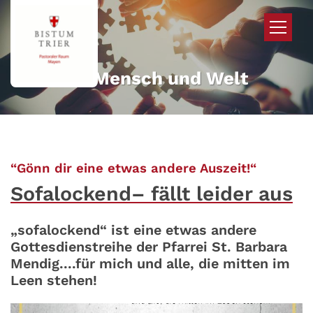
Zum Inhalt springen
Mehr für Mensch und Welt
:
“Gönn dir eine etwas andere Auszeit!“
Sofalockend– fällt leider aus
„sofalockend“ ist eine etwas andere
Gottesdienstreihe der Pfarrei St. Barbara
Mendig....für mich und alle, die mitten im
Leen stehen!