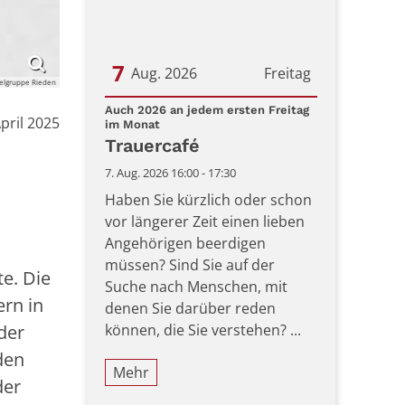
7
Aug. 2026
Freitag
ielgruppe Rieden
Datum: 7. August 2026
Auch 2026 an jedem ersten Freitag
pril 2025
:
im Monat
Trauercafé
7. Aug. 2026 16:00 - 17:30
Haben Sie kürzlich oder schon
vor längerer Zeit einen lieben
Angehörigen beerdigen
müssen? Sind Sie auf der
e. Die
Suche nach Menschen, mit
rn in
denen Sie darüber reden
können, die Sie verstehen? ...
der
den
Mehr
der