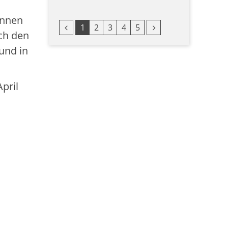
innen
Vorherige Seite
Nächste Seite
1
2
3
4
5
ch den
und in
pril