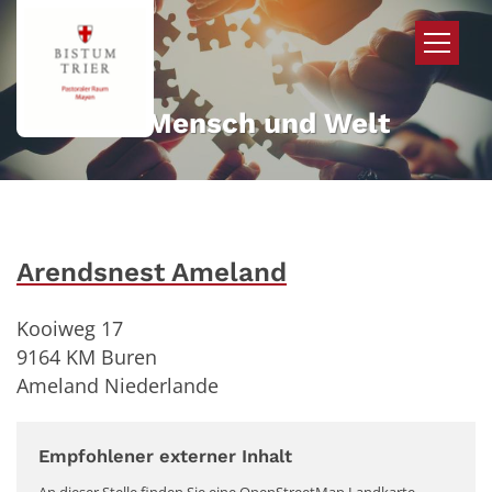
Zum Inhalt springen
Mehr für Mensch und Welt
Arendsnest Ameland
Kooiweg 17
9164
KM Buren
Ameland
Niederlande
Empfohlener externer Inhalt