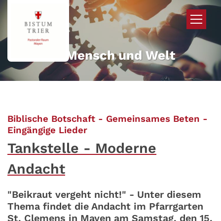
Zum Inhalt springen
Mehr für Mensch und Welt
Biblische Botschaft - Gemeinsames Beten -
:
Eingängige Lieder
Tankstelle - Moderne
Andacht
"Beikraut vergeht nicht!" - Unter diesem
Thema findet die Andacht im Pfarrgarten
St. Clemens in Mayen am Samstag, den 15.