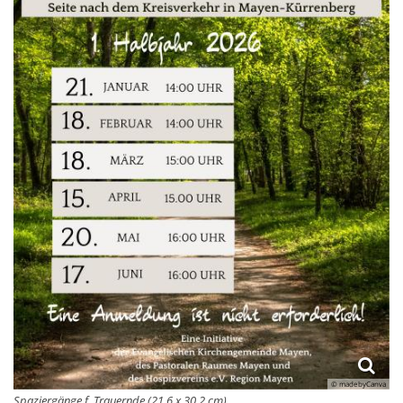
© madebyCanva
Spaziergänge f. Trauernde (21.6 x 30.2 cm)