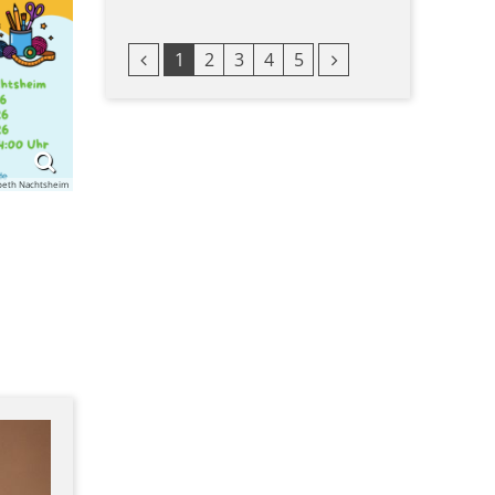
Vorherige Seite
Nächste Seite
1
2
3
4
5
sabeth Nachtsheim