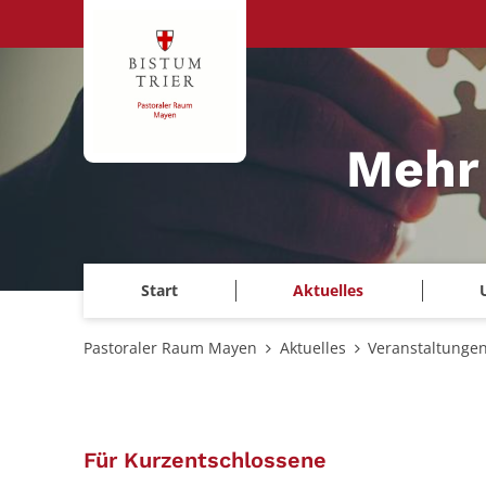
Zum Inhalt springen
Mehr
Start
Aktuelles
Pastoraler Raum Mayen
Aktuelles
Veranstaltunge
:
Für Kurzentschlossene