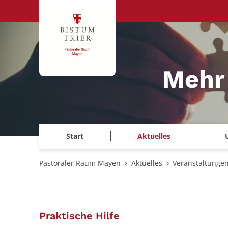
Zum Inhalt springen
Mehr
Start
Aktuelles
Pastoraler Raum Mayen
Aktuelles
Veranstaltunge
:
Praktische Hilfe