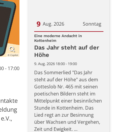
9
Aug. 2026
Sonntag
Datum: 9. August 2026
Eine moderne Andacht in
:
Kottenheim
Das Jahr steht auf der
Höhe
© Copilot
9. Aug. 2026 18:00 - 19:00
00 - 17:00
Das Sommerlied "Das Jahr
steht auf der Höhe" aus dem
Gotteslob Nr. 465 mit seinen
poetischen Bildern steht im
ontakte
Mittelpunkt einer besinnlichen
Stunde in Kottenheim. Das
eldung
Lied regt an zur Besinnung
e.V.,
über Wachsen und Vergehen,
Zeit und Ewigkeit. ...