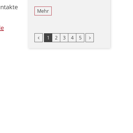
ontakte
Mehr
de
Vorherige Seite
Nächste Seite
1
2
3
4
5