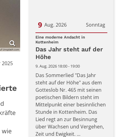
9
Aug. 2026
Sonntag
Datum: 9. August 2026
Eine moderne Andacht in
:
Kottenheim
Das Jahr steht auf der
auf Unsplash.com
Höhe
 2025
9. Aug. 2026 18:00 - 19:00
Das Sommerlied "Das Jahr
steht auf der Höhe" aus dem
ierte
Gotteslob Nr. 465 mit seinen
poetischen Bildern steht im
nd
Mittelpunkt einer besinnlichen
Stunde in Kottenheim. Das
kräfte
Lied regt an zur Besinnung
über Wachsen und Vergehen,
 wie
Zeit und Ewigkeit. ...