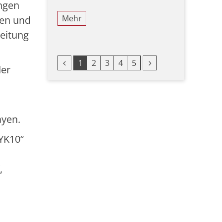
ngen
Mehr
cen und
leitung
Vorherige Seite
Nächste Seite
1
2
3
4
5
der
ayen.
YK10“
,