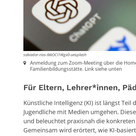
salvador-rios-tkkOCi1Wgx0-unsplash
Ort:
Anmeldung zum Zoom-Meeting über die Hom
Familienbildungsstätte. Link siehe unten
Für Eltern, Lehrer*innen, Pä
Künstliche Intelligenz (KI) ist längst Tei
Jugendliche mit Medien umgehen. Dieser 
und beleuchtet praxisnah die konkreten
Gemeinsam wird erörtert, wie KI-basier