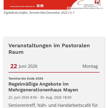
© Caritasverband Rhein-Mosel-Ahr e.V.
Digitalbotschafter_Termine Mai-Dezember 2025 (1)-1
Veranstaltungen im Pastoralen
Raum
22
Juni 2026
Montag
Datum: 22. Juni 2026
:
Termine bis Ende 2026
Regelmäßige Angebote im
Mehrgenerationenhaus Mayen
22. Juni 2026 8:00 - 30. Aug. 2026 18:00
Seniorentreff, Näh- und Handarbeitscafé für