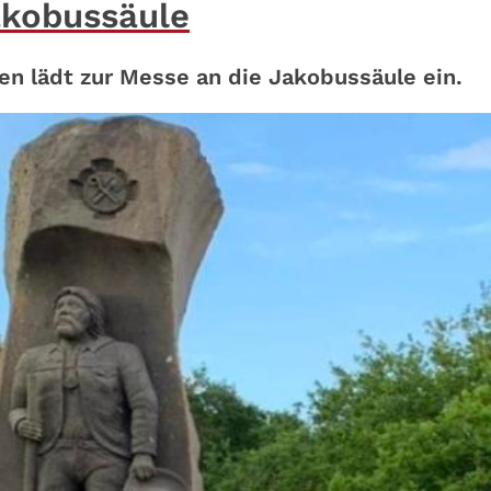
akobussäule
n lädt zur Messe an die Jakobussäule ein.