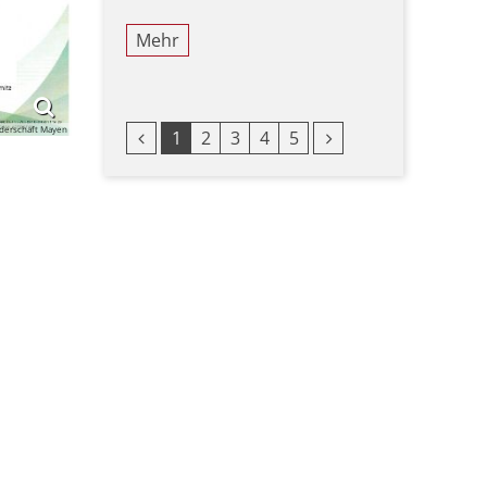
Mehr
derschaft Mayen
Vorherige Seite
Nächste Seite
1
2
3
4
5