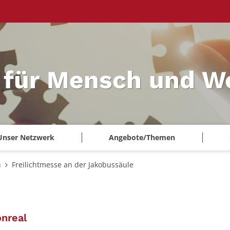
 für Mensch und W
Unser Netzwerk
Angebote/Themen
n
Freilichtmesse an der Jakobussäule
:
nreal