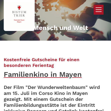
Zum Inhalt springen
Mehr für Mensch und Welt
Kostenfreie Gutscheine für einen
:
besonderen Ferientag
Familienkino in Mayen
Der Film "Der Wunderweltenbaum" wird
am 15. Juli im Corso Kino in Mayen
gezeigt. Mit einem Gutschein der
Familienbildungsstätte ist der Eintritt