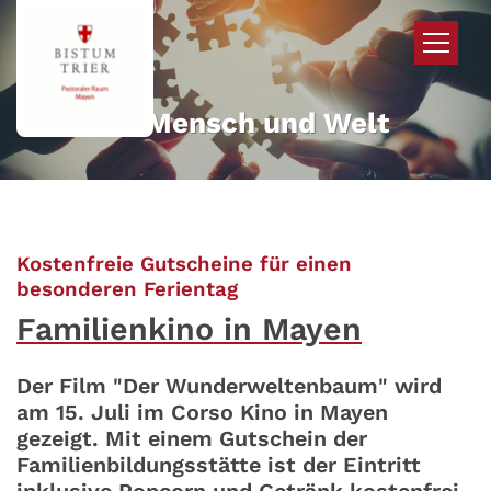
Zum Inhalt springen
Mehr für Mensch und Welt
Kostenfreie Gutscheine für einen
:
besonderen Ferientag
Familienkino in Mayen
Der Film "Der Wunderweltenbaum" wird
am 15. Juli im Corso Kino in Mayen
gezeigt. Mit einem Gutschein der
Familienbildungsstätte ist der Eintritt