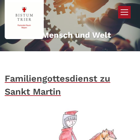
Zum Inhalt springen
Mehr für Mensch und Welt
Familiengottesdienst zu
Sankt Martin