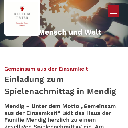
Zum Inhalt springen
Mehr für Mensch und Welt
:
Gemeinsam aus der Einsamkeit
Einladung zum
Spielenachmittag in Mendig
Mendig – Unter dem Motto „Gemeinsam
aus der Einsamkeit“ lädt das Haus der
Familie Mendig herzlich zu einem
geselligen Spielenachmittag ein. Am