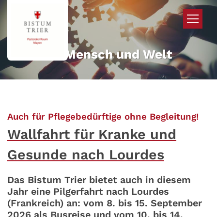
Zum Inhalt springen
Mehr für Mensch und Welt
:
Auch für Pflegebedürftige ohne Begleitung!
Wallfahrt für Kranke und
Gesunde nach Lourdes
Das Bistum Trier bietet auch in diesem
Jahr eine Pilgerfahrt nach Lourdes
(Frankreich) an: vom 8. bis 15. September
2026 als Busreise und vom 10. bis 14.