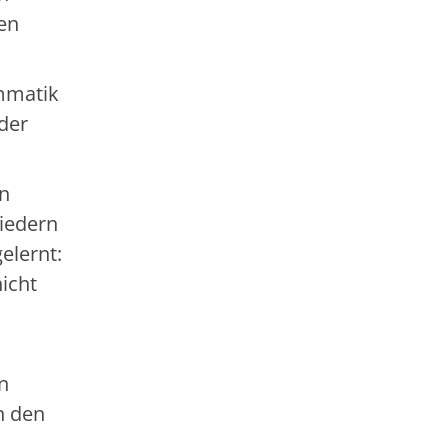
hen
mmatik
der
In
Liedern
elernt:
nicht
n
n den