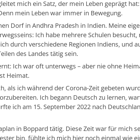
leitet mich ein Satz, der mein Leben geprägt hat:
 - Denn mein Leben war immer in Bewegung.
en Dorf in Andhra Pradesh in Indien. Meine eig
erwegsseins: Ich habe mehrere Schulen besucht,
ich durch verschiedene Regionen Indiens, und a
Teilen des Landes tätig sein.
rnt: Ich war oft unterwegs – aber nie ohne Heim
ist Heimat.
ch, als ich während der Corona-Zeit gebeten wurd
vorzubereiten. Ich begann Deutsch zu lernen, war
durfte ich am 15. September 2022 nach Deutschla
plan in Boppard tätig. Diese Zeit war für mich s
ster bin, fühlte ich mich hier noch einmal wie ei