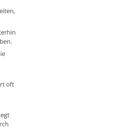
eiten,
terhin
uben.
ie
t oft
iegt
rch