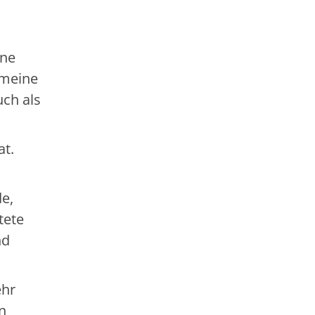
ene
 meine
uch als
at.
e,
tete
nd
ehr
n