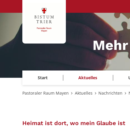
Zum Inhalt springen
Mehr
Start
Aktuelles
Pastoraler Raum Mayen
Aktuelles
Nachrichten
:
Heimat ist dort, wo mein Glaube ist