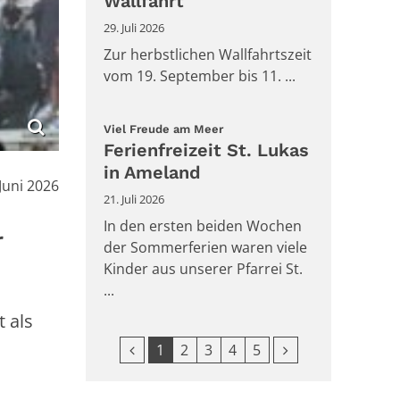
Wallfahrt
29. Juli 2026
Zur herbstlichen Wallfahrtszeit
vom 19. September bis 11. ...
:
Viel Freude am Meer
Ferienfreizeit St. Lukas
in Ameland
:
 Juni 2026
21. Juli 2026
In den ersten beiden Wochen
r
der Sommerferien waren viele
Kinder aus unserer Pfarrei St.
...
 als
Vorherige Seite
Nächste Seite
1
2
3
4
5