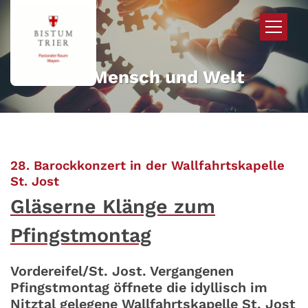
Zum Inhalt springen
Mehr für Mensch und Welt
28. Barockkonzert in der Wallfahrtskapelle
:
St. Jost
Gläserne Klänge zum
Pfingstmontag
Vordereifel/St. Jost. Vergangenen
Pfingstmontag öffnete die idyllisch im
Nitztal gelegene Wallfahrtskapelle St. Jost