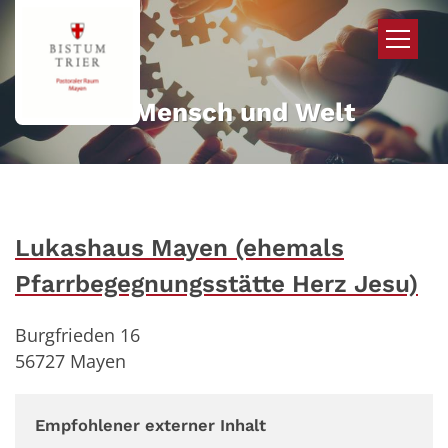
Zum Inhalt springen
Mehr für Mensch und Welt
Lukashaus Mayen (ehemals
Pfarrbegegnungsstätte Herz Jesu)
Burgfrieden 16
56727
Mayen
Empfohlener externer Inhalt