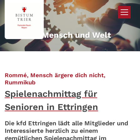
Zum Inhalt springen
Mehr für Mensch und Welt
Rommé, Mensch ärgere dich nicht,
:
Rummikub
Spielenachmittag für
Senioren in Ettringen
Die kfd Ettringen lädt alle Mitglieder und
Interessierte herzlich zu einem
gemütlichen Spielenachmittag im