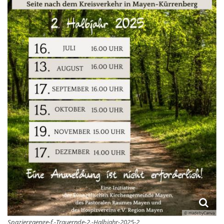
© madebyCanva
Spaziergaenge-f.-Trauernde-2.-Halbjahr-2025-2