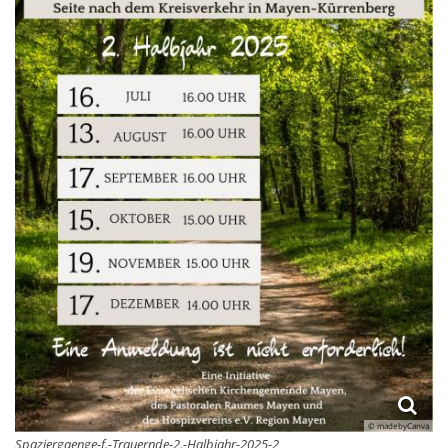
© madebyCanva
Spaziergaenge-f.-Trauernde-2.-Halbjahr-2025-2