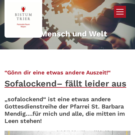
Zum Inhalt springen
Mehr für Mensch und Welt
:
“Gönn dir eine etwas andere Auszeit!“
Sofalockend– fällt leider aus
„sofalockend“ ist eine etwas andere
Gottesdienstreihe der Pfarrei St. Barbara
Mendig....für mich und alle, die mitten im
Leen stehen!