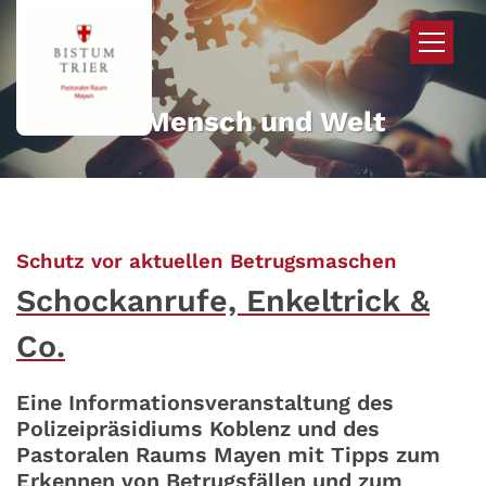
Zum Inhalt springen
Mehr für Mensch und Welt
:
Schutz vor aktuellen Betrugsmaschen
Schockanrufe, Enkeltrick &
Co.
Eine Informationsveranstaltung des
Polizeipräsidiums Koblenz und des
Pastoralen Raums Mayen mit Tipps zum
Erkennen von Betrugsfällen und zum