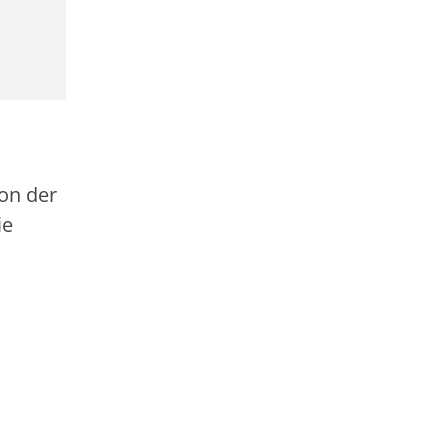
on der
ie