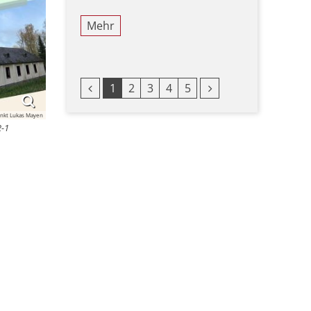
Mehr
Vorherige Seite
Nächste Seite
1
2
3
4
5
ankt Lukas Mayen
2-1