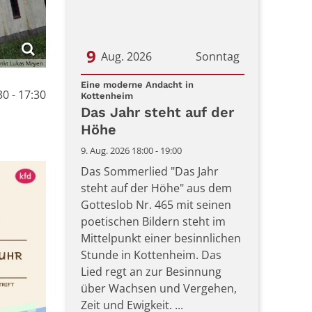
9
Aug. 2026
Sonntag
ankt Lukas Mayen
Datum: 9. August 2026
Eine moderne Andacht in
0 - 17:30
:
Kottenheim
Das Jahr steht auf der
Höhe
9. Aug. 2026 18:00 - 19:00
Das Sommerlied "Das Jahr
steht auf der Höhe" aus dem
Gotteslob Nr. 465 mit seinen
poetischen Bildern steht im
Mittelpunkt einer besinnlichen
Stunde in Kottenheim. Das
Lied regt an zur Besinnung
über Wachsen und Vergehen,
Zeit und Ewigkeit. ...