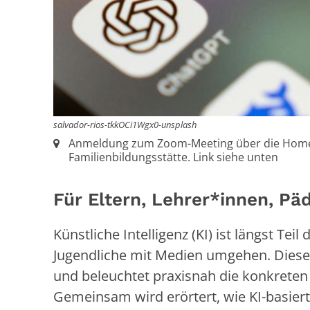
salvador-rios-tkkOCi1Wgx0-unsplash
Ort:
Anmeldung zum Zoom-Meeting über die Hom
Familienbildungsstätte. Link siehe unten
Für Eltern, Lehrer*innen, Pä
Künstliche Intelligenz (KI) ist längst Tei
Jugendliche mit Medien umgehen. Dieser 
und beleuchtet praxisnah die konkreten
Gemeinsam wird erörtert, wie KI-basier