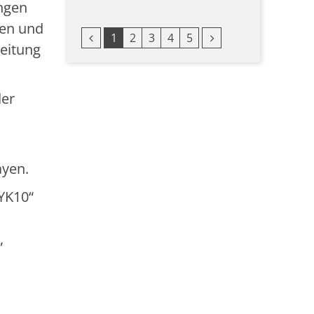
ngen
cen und
Vorherige Seite
Nächste Seite
1
2
3
4
5
leitung
der
ayen.
YK10“
,