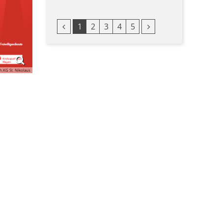
Vorherige Seite
Nächste Seite
1
2
3
4
5
h.KG St. Nikolaus