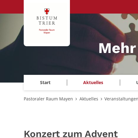
Zum Inhalt springen
Mehr
Start
Aktuelles
Pastoraler Raum Mayen
Aktuelles
Veranstaltunge
Konzert zum Advent