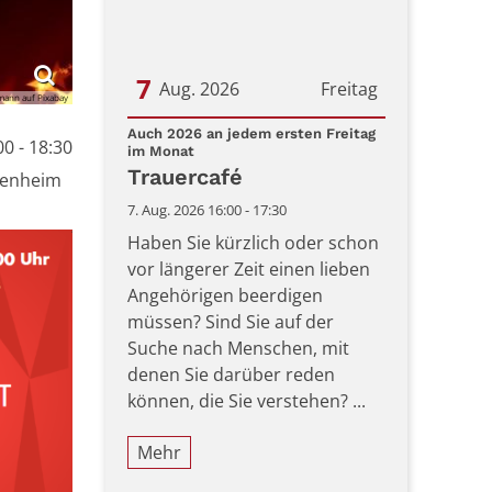
7
Aug. 2026
Freitag
mann auf Pixabay
Datum: 7. August 2026
Auch 2026 an jedem ersten Freitag
0 - 18:30
:
im Monat
Trauercafé
ttenheim
7. Aug. 2026 16:00 - 17:30
Haben Sie kürzlich oder schon
vor längerer Zeit einen lieben
Angehörigen beerdigen
müssen? Sind Sie auf der
Suche nach Menschen, mit
denen Sie darüber reden
können, die Sie verstehen? ...
Mehr