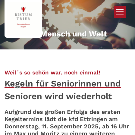
Zum Inhalt springen
Mehr für Mensch und Welt
:
Weil´s so schön war, noch einmal!
Kegeln für Seniorinnen und
Senioren wird wiederholt
Aufgrund des großen Erfolgs des ersten
Kegeltermins lädt die kfd Ettringen am
Donnerstag, 11. September 2025, ab 16 Uhr
im Max und Moritz zu einem weiteren