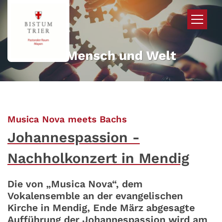
Zum Inhalt springen
Mehr für Mensch und Welt
:
Musica Nova meets Bachs
Johannespassion -
Nachholkonzert in Mendig
Die von „Musica Nova“, dem
Vokalensemble an der evangelischen
Kirche in Mendig, Ende März abgesagte
Aufführung der Johannespassion wird am