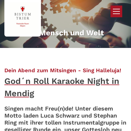
Zum Inhalt springen
Mehr für Mensch und Welt
:
Dein Abend zum Mitsingen - Sing Halleluja!
God´n Roll Karaoke Night in
Mendig
Singen macht Freu(n)de! Unter diesem
Motto laden Luca Schwarz und Stephan
Ring mit ihrer tollen Instrumentalgruppe in
geselliger Runde ein, unser Gotteslob neu