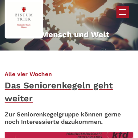
Zum Inhalt springen
Mehr für Mensch und Welt
:
Alle vier Wochen
Das Seniorenkegeln geht
weiter
Zur Seniorenkegelgruppe können gerne
noch Interessierte dazukommen.