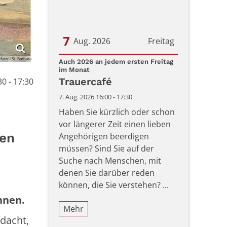
7
Aug. 2026
Freitag
farrei St. Barbara
Datum: 7. August 2026
Auch 2026 an jedem ersten Freitag
:
im Monat
Trauercafé
0 - 17:30
7. Aug. 2026 16:00 - 17:30
Haben Sie kürzlich oder schon
vor längerer Zeit einen lieben
gen
Angehörigen beerdigen
müssen? Sind Sie auf der
Suche nach Menschen, mit
denen Sie darüber reden
können, die Sie verstehen? ...
nnen.
Mehr
dacht,