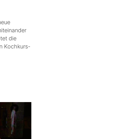
neue
iteinander
tet die
in Kochkurs-