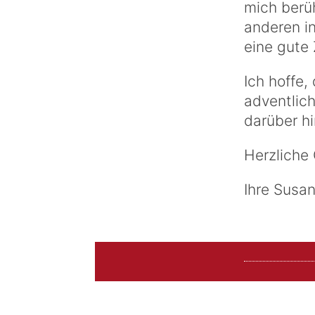
mich berüh
anderen i
eine gute 
Ich hoffe,
adventlic
darüber h
Herzliche
Ihre Susa