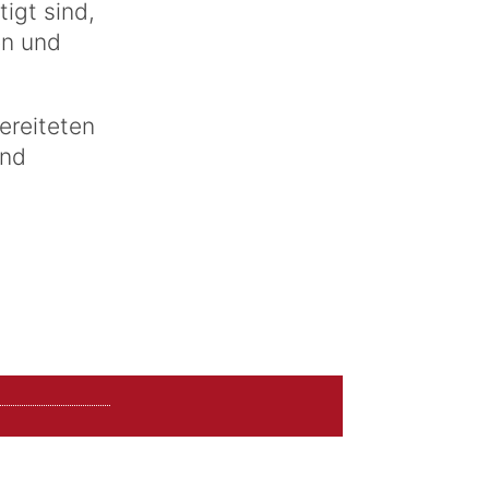
igt sind,
en und
bereiteten
und