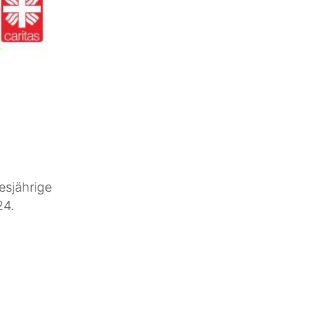
esjährige
24.