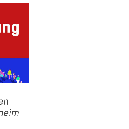
en
heim