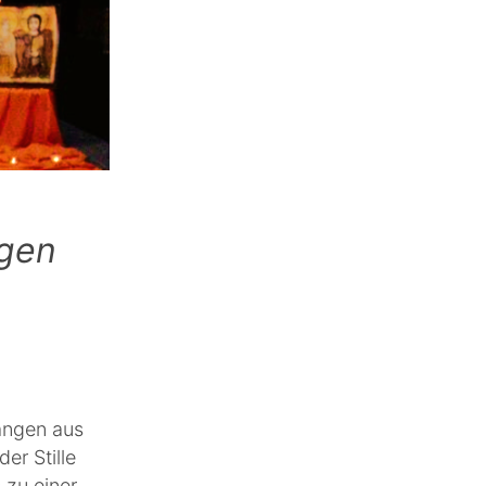
gen
sängen aus
er Stille
 zu einer