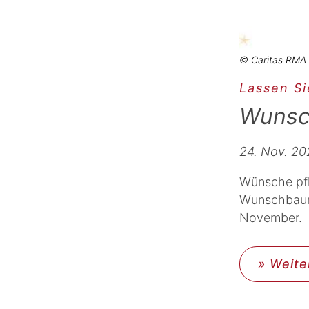
© Caritas RMA
Lassen S
Wunsc
24. Nov. 20
Wünsche pfl
Wunschbaum-
November.
» Weite