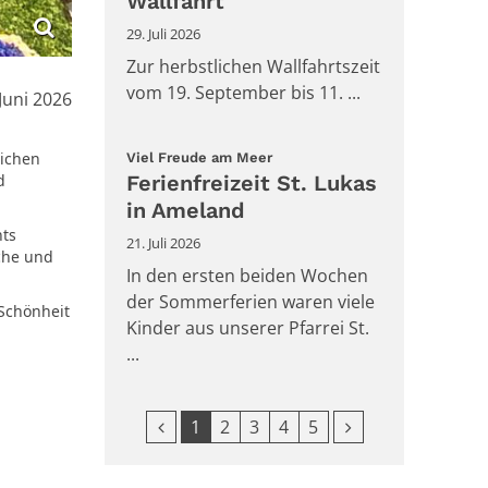
Wallfahrt
29. Juli 2026
Zur herbstlichen Wallfahrtszeit
vom 19. September bis 11. ...
m:
 Juni 2026
:
lichen
Viel Freude am Meer
Ferienfreizeit St. Lukas
d
in Ameland
nts
21. Juli 2026
che und
In den ersten beiden Wochen
der Sommerferien waren viele
 Schönheit
Kinder aus unserer Pfarrei St.
...
Vorherige Seite
Nächste Seite
1
2
3
4
5